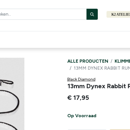
K2 ATELI
Fiets
Bibliotheek
Merken
Cadeautips
Hers
ALLE PRODUCTEN
KLIMM
13MM DYNEX RABBIT RU
Black Diamond
13mm Dynex Rabbit 
€
17,95
Op Voorraad