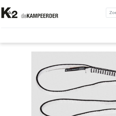
Kleding
Schoenen
Klimmen
Tenten
Uitrusting