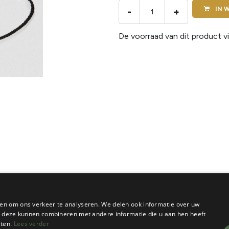
IN
W
-
+
De voorraad van dit product vi
en om ons verkeer te analyseren. We delen ook informatie over uw
ie deze kunnen combineren met andere informatie die u aan hen heeft
sten.
Lees verder