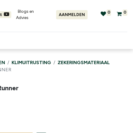
Blogs en
0
0
AANMELDEN
ER
Advies​
tellingen
Verhuur
Promo's
EN
KLIMUITRUSTING
ZEKERINGSMATERIAAL
NNER
Runner