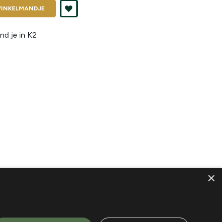
INKELMANDJE
nd je in
K2
×