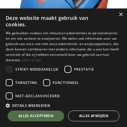
×
Deze website maakt gebruik van
cookies.
We gebruiken cookies om inhoud en advertenties te personaliseren
en om ons verkeer te analyseren. We delen ook informatie over uw
gebruik van onze site met onze advertentie- en analysepartners, die
deze kunnen combineren met andere informatie die u aan hen heeft
verstrekt of die zij hebben verzameld door uw gebruik van hun
diensten.
Lees verder
STRIKT NOODZAKELIJK
PRESTATIE
TARGETING
FUNCTIONEEL
NIET-GECLASSIFICEERD
Black Diamond
Kids Capitan Helmet
DETAILS WEERGEVEN
Ultra Blue/Persimmon
💬 Stel je vraag over dit product via WhatsApp
ALLES ACCEPTEREN
ALLES AFWIJZEN
€
59,95