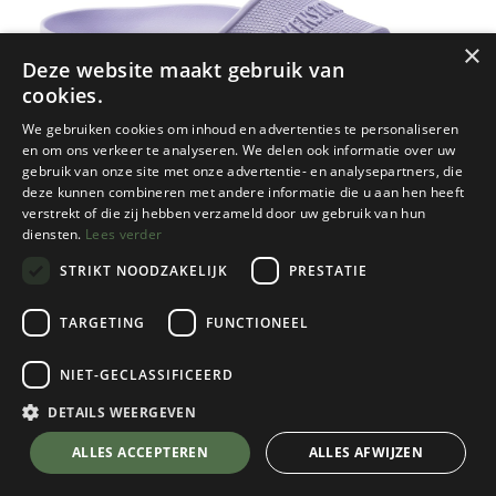
×
Deze website maakt gebruik van
cookies.
We gebruiken cookies om inhoud en advertenties te personaliseren
en om ons verkeer te analyseren. We delen ook informatie over uw
gebruik van onze site met onze advertentie- en analysepartners, die
deze kunnen combineren met andere informatie die u aan hen heeft
verstrekt of die zij hebben verzameld door uw gebruik van hun
diensten.
Lees verder
STRIKT NOODZAKELIJK
PRESTATIE
TARGETING
FUNCTIONEEL
NIET-GECLASSIFICEERD
Birkenstock
Barbados Eva
DETAILS WEERGEVEN
Purple Fog
💬 Stel je vraag over dit product via WhatsApp
ALLES ACCEPTEREN
ALLES AFWIJZEN
Kies een maat