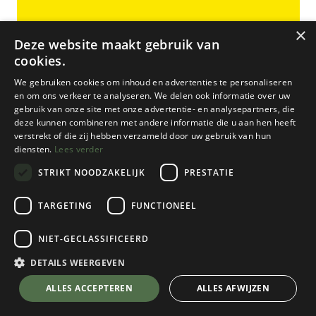
×
Deze website maakt gebruik van
cookies.
We gebruiken cookies om inhoud en advertenties te personaliseren
en om ons verkeer te analyseren. We delen ook informatie over uw
gebruik van onze site met onze advertentie- en analysepartners, die
deze kunnen combineren met andere informatie die u aan hen heeft
verstrekt of die zij hebben verzameld door uw gebruik van hun
diensten.
Lees verder
STRIKT NOODZAKELIJK
PRESTATIE
TARGETING
FUNCTIONEEL
NIET-GECLASSIFICEERD
Body Cooler
Body Cooling Neck Wrap
DETAILS WEERGEVEN
Yellow
💬 Stel je vraag over dit product via WhatsApp
ALLES ACCEPTEREN
ALLES AFWIJZEN
Kies een kleur
Yellow