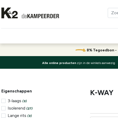
Kleding
Schoenen
Klimmen
Tenten
Uitrusting
8% Tegoedbon 
Alle online producten
zijn in de winkels aanwezig
K-WAY
Eigenschappen
3-laags
(3)
Isolerend
(27)
Lange rits
(3)