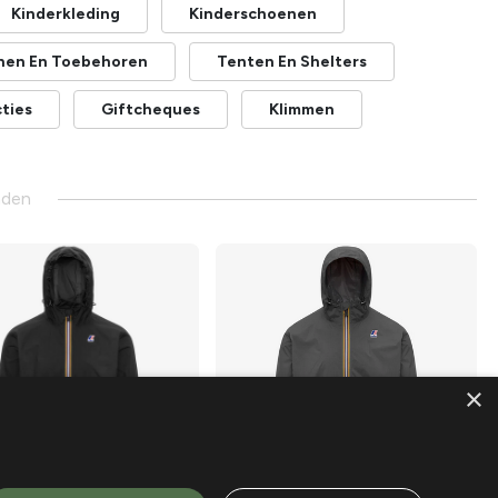
Kinderkleding
Kinderschoenen
nen En Toebehoren
Tenten En Shelters
ties
Giftcheques
Klimmen
nden
×