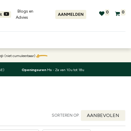
Blogs en
0
0
AANMELDEN
ER
Advies​
tellingen
Verhuur
Promo's
oop
(niet cumuleerbaar)
BE)
Openingsuren
Ma - Za van 10u tot 18u
AANBEVOLEN
SORTEREN OP: