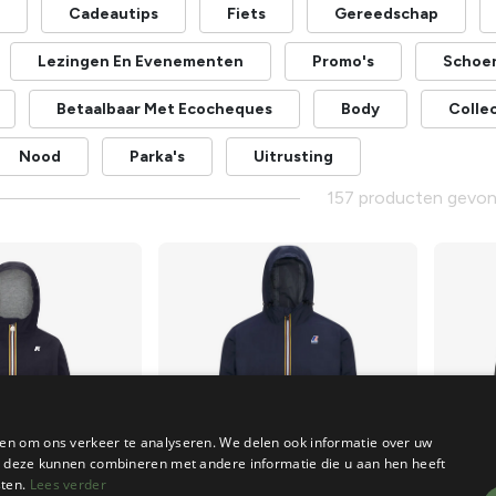
Cadeautips
Fiets
Gereedschap
Lezingen En Evenementen
Promo's
Schoe
Betaalbaar Met Ecocheques
Body
Collec
Nood
Parka's
Uitrusting
157 producten gevo
en om ons verkeer te analyseren. We delen ook informatie over uw
ie deze kunnen combineren met andere informatie die u aan hen heeft
sten.
Lees verder