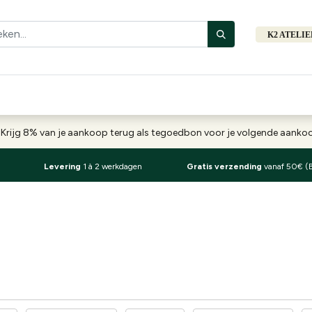
K2 ATELI
Fiets
Bibliotheek
Merken
Cadeautips
Hers
-
Krijg 8% van je aankoop terug als tegoedbon voor je volgende aank
Levering
1 à 2 werkdagen
Gratis verzending
vanaf 50€ (