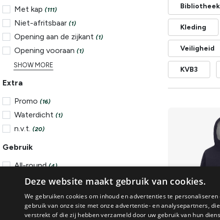
Bibliotheek
Met kap
(111)
Niet-afritsbaar
(1)
Kleding
Opening aan de zijkant
(1)
Veiligheid
Opening vooraan
(1)
SHOW MORE
KVB3
Extra
Promo
(16)
Waterdicht
(1)
n.v.t.
(20)
Gebruik
All-round
(4)
Alpinisme
Deze website maakt gebruik van cookies.
(2)
Fietsen
(1)
We gebruiken cookies om inhoud en advertenties te personaliseren 
gebruik van onze site met onze advertentie- en analysepartners, d
Ski & Tourski
(3)
verstrekt of die zij hebben verzameld door uw gebruik van hun dien