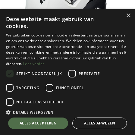
×
Deze website maakt gebruik van
cookies.
We gebruiken cookies om inhoud en advertenties te personaliseren
en om ons verkeer te analyseren. We delen ook informatie over uw
gebruik van onze site met onze advertentie- en analysepartners, die
deze kunnen combineren met andere informatie die u aan hen heeft
verstrekt of die zij hebben verzameld door uw gebruik van hun
diensten.
Lees verder
STRIKT NOODZAKELIJK
PRESTATIE
TARGETING
FUNCTIONEEL
NIET-GECLASSIFICEERD
Black Diamond
Capitan E Helmet
DETAILS WEERGEVEN
Alloy
💬 Stel je vraag over dit product via WhatsApp
ALLES ACCEPTEREN
ALLES AFWIJZEN
Kies een maat