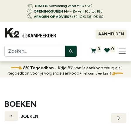
GRATIS
verzending vanaf €50 (BE)
OPENINGSUREN
MA - ZA van 10u tot 18u
VRAGEN OF ADVIES?
+32 (0)3 361 05 60
AANMELDEN
0
0
8% Tegoedbon -
Krijg 8% van je aankoop terug als
tegoedbon voor je volgende aankoop
(niet cumuleerbaar)
BOEKEN
BOEKEN