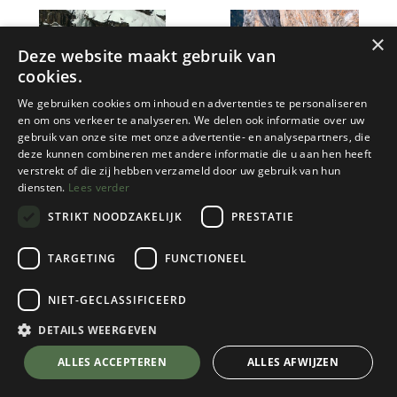
×
Deze website maakt gebruik van
cookies.
We gebruiken cookies om inhoud en advertenties te personaliseren
en om ons verkeer te analyseren. We delen ook informatie over uw
gebruik van onze site met onze advertentie- en analysepartners, die
deze kunnen combineren met andere informatie die u aan hen heeft
Cordee
Cordee
verstrekt of die zij hebben verzameld door uw gebruik van hun
diensten.
Lees verder
COGNE : SELECTED ICE
EAST TYROL
CLIMBS
STRIKT NOODZAKELIJK
PRESTATIE
1 color(s) available
1 color(s) available
TARGETING
FUNCTIONEEL
€
39,95
€
47,95
NIET-GECLASSIFICEERD
DETAILS WEERGEVEN
ALLES ACCEPTEREN
ALLES AFWIJZEN