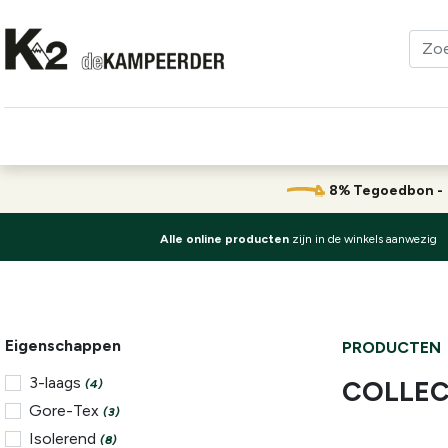
Kleding
Schoenen
Klimmen
Tenten
Uitrusting
8% Tegoedbon 
Alle online producten
zijn in de winkels aanwezig
Eigenschappen
PRODUCTEN
3-laags
COLLEC
(4)
Gore-Tex
(3)
Isolerend
(8)