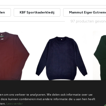
den
KBF Sportkaderkledij
Mammut Eiger Extrem
97 producten gevon
Scouts
Scouts
en om ons verkeer te analyseren. We delen ook informatie over uw
INDEREN
SCOUTSTRUI KINDEREN
SCOUTS
ie deze kunnen combineren met andere informatie die u aan hen heeft
sten.
Lees verder