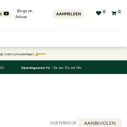
Blogs en
0
0
AANMELDEN
ER
Advies​
tellingen
Verhuur
Promo's
oop
(niet cumuleerbaar)
BE)
Openingsuren
Ma - Za van 10u tot 18u
AANBEVOLEN
SORTEREN OP: