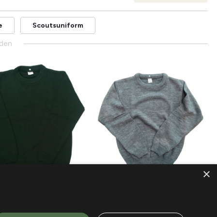
e
Scoutsuniform
den
×
Scouts
TRUI KINDEREN
SCOUTSTRUI KINDEREN