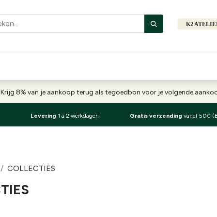
K2 ATELI
Fiets
Bibliotheek
Merken
Cadeautips
Hers
-
Krijg 8% van je aankoop terug als tegoedbon voor je volgende aank
Levering
1 à 2 werkdagen
Gratis verzending
vanaf 50€ (
COLLECTIES
TIES