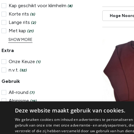
Kap geschikt voor klimhelm
(8)
Korte rits
(5)
Hoge Noor
Lange rits
(2)
Met kap
(21)
SHOW MORE
Extra
Onze Keuze
(1)
n.v.t.
(52)
Gebruik
All-round
(7)
Alpinisme
(19)
Klimmen
Deze website maakt gebruik van cookies.
(21)
Scouts
Ski & Tourski
(15)
We gebruiken cookies om inhoud en advertenties te personaliseren 
SCOUTSTRUI K
gebruik van onze site met onze advertentie- en analysepartners, d
Trailrunning
(2)
verstrekt of die zij hebben verzameld door uw gebruik van hun dien