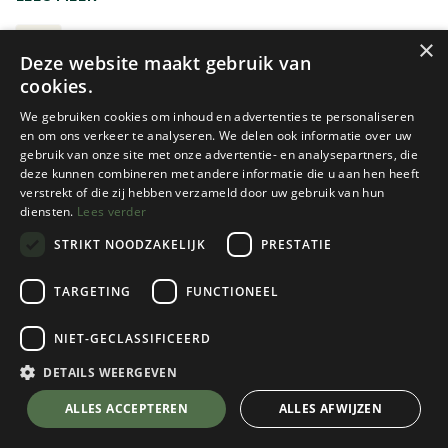
kunnen zowel gebruikt worden om mee te wandelen als te
fietsen.
PONCHO'S
×
Deze website maakt gebruik van
cookies.
We gebruiken cookies om inhoud en advertenties te personaliseren
en om ons verkeer te analyseren. We delen ook informatie over uw
gebruik van onze site met onze advertentie- en analysepartners, die
deze kunnen combineren met andere informatie die u aan hen heeft
verstrekt of die zij hebben verzameld door uw gebruik van hun
diensten.
Lees verder
STRIKT NOODZAKELIJK
PRESTATIE
Sea To Summit
Origin Outdoors
TARGETING
FUNCTIONEEL
NYLON TARP PONCHO
REGENPONCHO TRAVELLER
NIET-GECLASSIFICEERD
1 color(s) available
1 color(s) available
€
69,95
€
9,95
DETAILS WEERGEVEN
ALLES ACCEPTEREN
ALLES AFWIJZEN