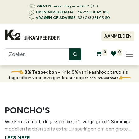
GRATIS
verzending vanaf €50 (BE)
OPENINGSUREN
MA - ZA van 10u tot 18u
VRAGEN OF ADVIES?
+32 (0)3 361 05 60
AANMELDEN
0
0
8% Tegoedbon -
Krijg 8% van je aankoop terug als
tegoedbon voor je volgende aankoop
(niet cumuleerbaar)
PONCHO'S
Wie kent ze niet, de jassen die je ‘over je gooit’. Sommige
modellen hebben zelfs extra uitsparingen om een grote
trekkingrugzak onder te verbergen. De meeste modellen