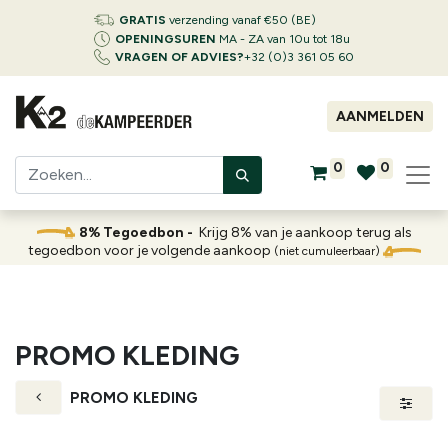
GRATIS
verzending vanaf €50 (BE)
OPENINGSUREN
MA - ZA van 10u tot 18u
VRAGEN OF ADVIES?
+32 (0)3 361 05 60
AANMELDEN
0
0
8% Tegoedbon -
Krijg 8% van je aankoop terug als
tegoedbon voor je volgende aankoop
(niet cumuleerbaar)
PROMO KLEDING
PROMO KLEDING