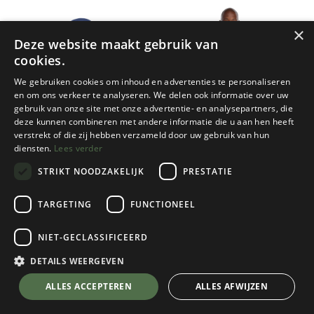
×
Deze website maakt gebruik van
cookies.
We gebruiken cookies om inhoud en advertenties te personaliseren
en om ons verkeer te analyseren. We delen ook informatie over uw
gebruik van onze site met onze advertentie- en analysepartners, die
deze kunnen combineren met andere informatie die u aan hen heeft
-28%
-29%
Promo!
Promo!
Patagonia
RAB
verstrekt of die zij hebben verzameld door uw gebruik van hun
diensten.
Lees verder
TRIOLET JACKET DAMES
ZANSKAR GTX JACKET -
SMALL
STRIKT NOODZAKELIJK
PRESTATIE
5 color(s) available
2 color(s) available
TARGETING
FUNCTIONEEL
€
299,00
€
335,97
€
419,95
€
479,95
NIET-GECLASSIFICEERD
DETAILS WEERGEVEN
ALLES ACCEPTEREN
ALLES AFWIJZEN