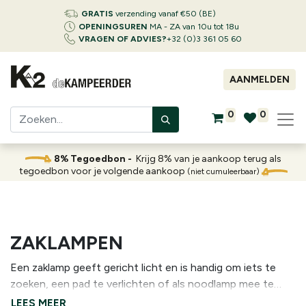
GRATIS
verzending vanaf €50 (BE)
OPENINGSUREN
MA - ZA van 10u tot 18u
VRAGEN OF ADVIES?
+32 (0)3 361 05 60
AANMELDEN
0
0
8% Tegoedbon -
Krijg 8% van je aankoop terug als
tegoedbon voor je volgende aankoop
(niet cumuleerbaar)
ZAKLAMPEN
Een zaklamp geeft gericht licht en is handig om iets te
zoeken, een pad te verlichten of als noodlamp mee te
nemen. Ze bestaan in compacte modellen voor in je jaszak