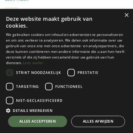
tot krachtige lampen met een groot bereik. Let vooral op
de lichtsterkte, het formaat en de batterijduur.
ZAKLAMPEN
×
Deze website maakt gebruik van
cookies.
We gebruiken cookies om inhoud en advertenties te personaliseren
en om ons verkeer te analyseren. We delen ook informatie over uw
gebruik van onze site met onze advertentie- en analysepartners, die
deze kunnen combineren met andere informatie die u aan hen heeft
verstrekt of die zij hebben verzameld door uw gebruik van hun
diensten.
Lees verder
STRIKT NOODZAKELIJK
PRESTATIE
Ledlenser
Ledlenser
TARGETING
FUNCTIONEEL
P7R
TT ZAKLAMP
NIET-GECLASSIFICEERD
1 color(s) available
1 color(s) available
€
119,95
€
59,95
DETAILS WEERGEVEN
ALLES ACCEPTEREN
ALLES AFWIJZEN