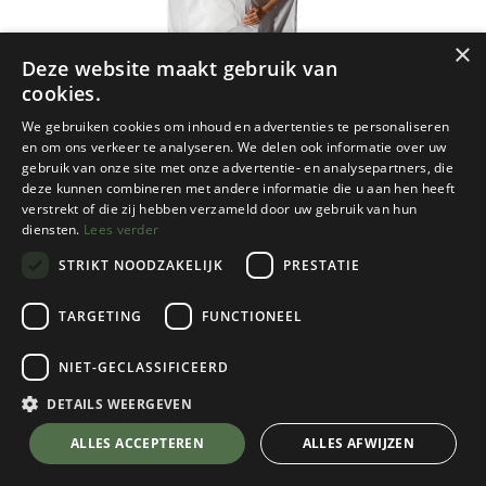
×
Deze website maakt gebruik van
cookies.
We gebruiken cookies om inhoud en advertenties te personaliseren
en om ons verkeer te analyseren. We delen ook informatie over uw
gebruik van onze site met onze advertentie- en analysepartners, die
deze kunnen combineren met andere informatie die u aan hen heeft
verstrekt of die zij hebben verzameld door uw gebruik van hun
diensten.
Lees verder
STRIKT NOODZAKELIJK
PRESTATIE
TARGETING
FUNCTIONEEL
Cocoon
NIET-GECLASSIFICEERD
Travelsheet 100% Cotton
Off White
DETAILS WEERGEVEN
Kies een kleur
💬 Stel je vraag over dit product via WhatsApp
ALLES ACCEPTEREN
ALLES AFWIJZEN
Off White