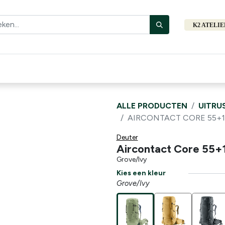
K2 ATELI
Fiets
Bibliotheek
Merken
Cadeautips
Hers
ALLE PRODUCTEN
UITRU
AIRCONTACT CORE 55+1
Deuter
Aircontact Core 55+
Grove/Ivy
Kies een kleur
Grove/Ivy