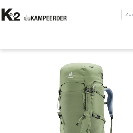
Kleding
Schoenen
Klimmen
Tenten
Uitrusting