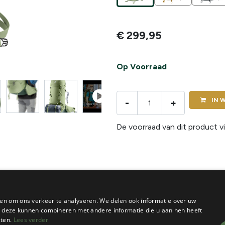
€
299,95
Op Voorraad
IN
W
-
+
De voorraad van dit product vi
en om ons verkeer te analyseren. We delen ook informatie over uw
ie deze kunnen combineren met andere informatie die u aan hen heeft
sten.
Lees verder