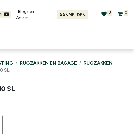
Blogs en
0
0
AANMELDEN
ER
Advies​
tellingen
Verhuur
Promo's
STING
RUGZAKKEN EN BAGAGE
RUGZAKKEN
0 SL
10 SL