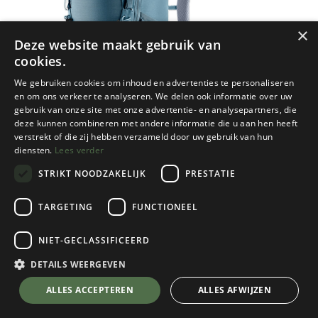
×
Deze website maakt gebruik van
cookies.
We gebruiken cookies om inhoud en advertenties te personaliseren
en om ons verkeer te analyseren. We delen ook informatie over uw
gebruik van onze site met onze advertentie- en analysepartners, die
deze kunnen combineren met andere informatie die u aan hen heeft
verstrekt of die zij hebben verzameld door uw gebruik van hun
diensten.
Lees verder
STRIKT NOODZAKELIJK
PRESTATIE
TARGETING
FUNCTIONEEL
NIET-GECLASSIFICEERD
Deuter
Aircontact Core 60+10.
DETAILS WEERGEVEN
Atlantic/Ink
💬 Stel je vraag over dit product via WhatsApp
ALLES ACCEPTEREN
ALLES AFWIJZEN
Kies een kleur
Atlantic/Ink