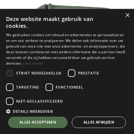
×
Deze website maakt gebruik van
cookies.
We gebruiken cookies om inhoud en advertenties te personaliseren
en om ons verkeer te analyseren. We delen ook informatie over uw
gebruik van onze site met onze advertentie- en analysepartners, die
deze kunnen combineren met andere informatie die u aan hen heeft
verstrekt of die zij hebben verzameld door uw gebruik van hun
diensten.
Lees verder
STRIKT NOODZAKELIJK
PRESTATIE
TARGETING
FUNCTIONEEL
NIET-GECLASSIFICEERD
Fjallraven
High Coast Hip Pack
DETAILS WEERGEVEN
Patina Green
💬 Stel je vraag over dit product via WhatsApp
ALLES ACCEPTEREN
ALLES AFWIJZEN
Kies een kleur
Patina Green