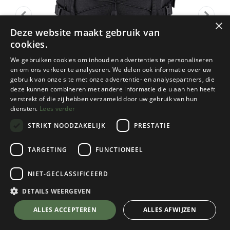
×
Deze website maakt gebruik van
cookies.
We gebruiken cookies om inhoud en advertenties te personaliseren
en om ons verkeer te analyseren. We delen ook informatie over uw
gebruik van onze site met onze advertentie- en analysepartners, die
deze kunnen combineren met andere informatie die u aan hen heeft
verstrekt of die zij hebben verzameld door uw gebruik van hun
diensten.
Lees verder
STRIKT NOODZAKELIJK
PRESTATIE
TARGETING
FUNCTIONEEL
Fjallraven
NIET-GECLASSIFICEERD
Skule 28
Black
DETAILS WEERGEVEN
Kies een kleur
💬 Stel je vraag over dit product via WhatsApp
ALLES ACCEPTEREN
ALLES AFWIJZEN
Black