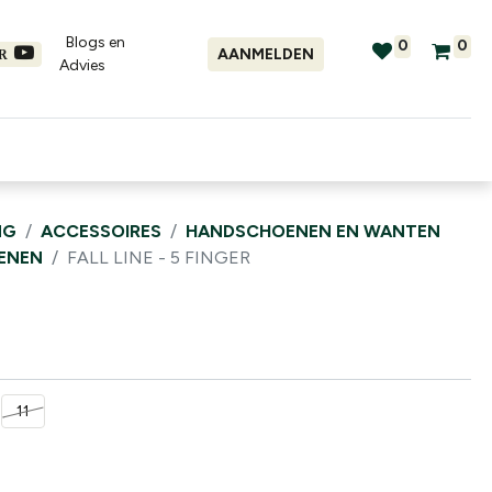
Blogs en
0
0
AANMELDEN
ER
Advies​
tellingen
Verhuur
Promo's
NG
ACCESSOIRES
HANDSCHOENEN EN WANTEN
ENEN
FALL LINE - 5 FINGER
11