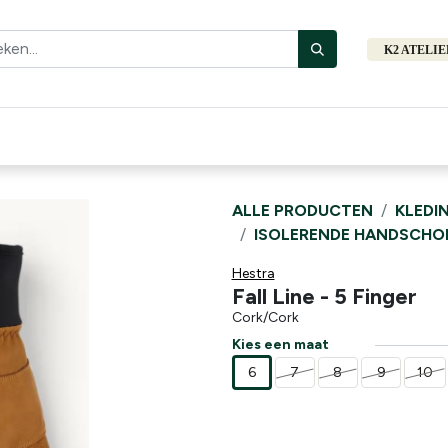
K2 ATELI
Fiets
Bibliotheek
Merken
Cadeautips
Hers
ALLE PRODUCTEN
KLEDI
ISOLERENDE HANDSCHO
Hestra
Fall Line - 5 Finger
Cork/Cork
Kies een maat
6
7
8
9
10