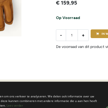
€
159,95
Op Voorraad
IN
W
-
+
De voorraad van dit product vi
en om ons verkeer te analyseren. We delen ook informatie over uw
ie deze kunnen combineren met andere informatie die u aan hen heeft
sten.
Lees verder