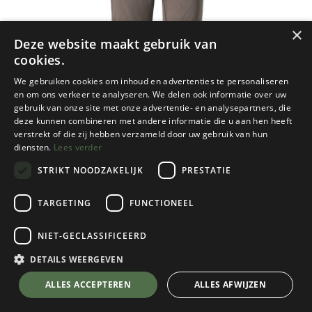
×
Deze website maakt gebruik van
cookies.
We gebruiken cookies om inhoud en advertenties te personaliseren
en om ons verkeer te analyseren. We delen ook informatie over uw
gebruik van onze site met onze advertentie- en analysepartners, die
deze kunnen combineren met andere informatie die u aan hen heeft
verstrekt of die zij hebben verzameld door uw gebruik van hun
diensten.
Lees verder
STRIKT NOODZAKELIJK
PRESTATIE
TARGETING
FUNCTIONEEL
NIET-GECLASSIFICEERD
Vaude
Farley Stretch Zip-Off Pants II Dames
DETAILS WEERGEVEN
Coconut
💬 Stel je vraag over dit product via WhatsApp
ALLES ACCEPTEREN
ALLES AFWIJZEN
Kies een maat