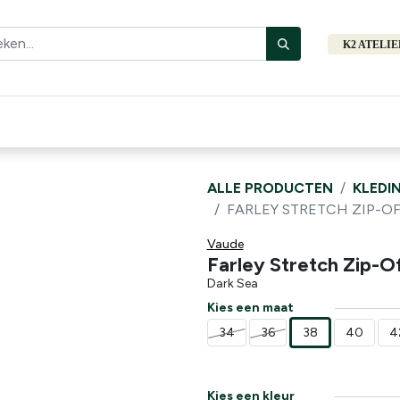
K2 ATELI
Fiets
Bibliotheek
Merken
Cadeautips
Hers
ALLE PRODUCTEN
KLEDI
FARLEY STRETCH ZIP-OF
Vaude
Farley Stretch Zip-O
Dark Sea
Kies een maat
34
36
38
40
4
Kies een kleur