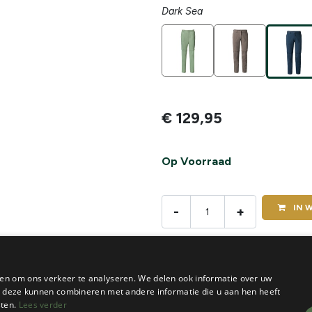
Dark Sea
€
129,95
Op Voorraad
IN
W
-
+
De voorraad van dit product vi
en om ons verkeer te analyseren. We delen ook informatie over uw
ie deze kunnen combineren met andere informatie die u aan hen heeft
sten.
Lees verder