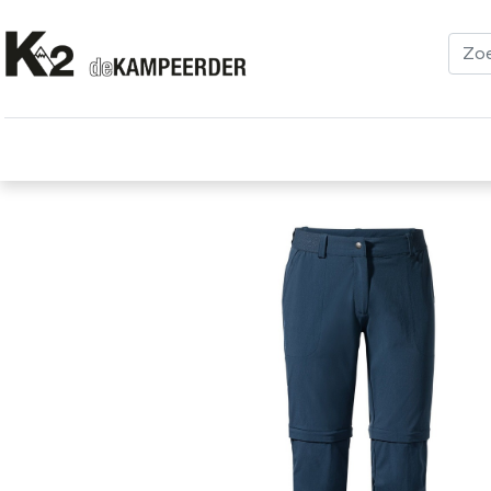
Kleding
Schoenen
Klimmen
Tenten
Uitrusting