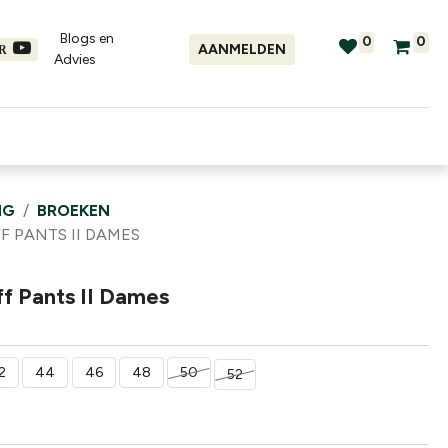
Blogs en
0
0
AANMELDEN
ER
Advies​
tellingen
Verhuur
Promo's
NG
BROEKEN
F PANTS II DAMES
ff Pants II Dames
2
44
46
48
50
52