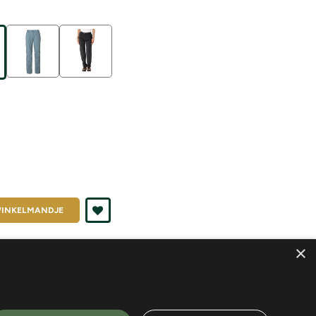
INKELMANDJE
nd je in
De Kampeerder
×