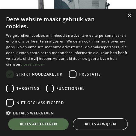
×
Deze website maakt gebruik van
cookies.
We gebruiken cookies om inhoud en advertenties te personaliseren
en om ons verkeer te analyseren. We delen ook informatie over uw
gebruik van onze site met onze advertentie- en analysepartners, die
deze kunnen combineren met andere informatie die u aan hen heeft
verstrekt of die zij hebben verzameld door uw gebruik van hun
diensten.
Lees verder
STRIKT NOODZAKELIJK
PRESTATIE
TARGETING
FUNCTIONEEL
NIET-GECLASSIFICEERD
Lowe Alpine
AirZone Trail ND28
DETAILS WEERGEVEN
Orion Blue-Citadel
💬 Stel je vraag over dit product via WhatsApp
ALLES ACCEPTEREN
ALLES AFWIJZEN
Kies een kleur
Orion Blue-Citadel