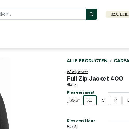
K2 ATELI
Fiets
Bibliotheek
Merken
Cadeautips
Hers
ALLE PRODUCTEN
CADEA
Woolpower
Full Zip Jacket 400
Black
Kies een maat
XXS
XS
S
M
Kies een kleur
Black