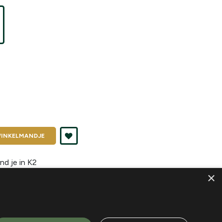
INKELMANDJE
nd je in
K2
×