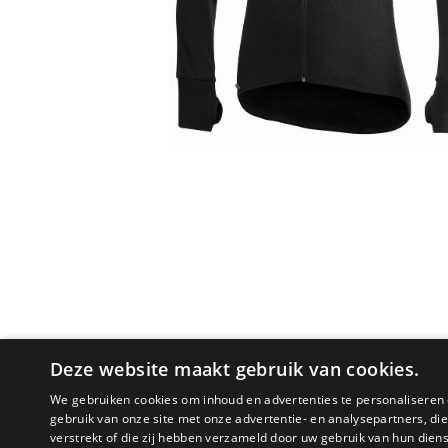
Deze website maakt gebruik van cookies.
We gebruiken cookies om inhoud en advertenties te personaliseren 
gebruik van onze site met onze advertentie- en analysepartners, d
verstrekt of die zij hebben verzameld door uw gebruik van hun dien