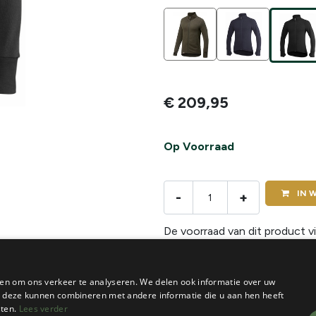
€
209,95
Op Voorraad
IN
W
-
+
De voorraad van dit product vi
en om ons verkeer te analyseren. We delen ook informatie over uw
ie deze kunnen combineren met andere informatie die u aan hen heeft
sten.
Lees verder