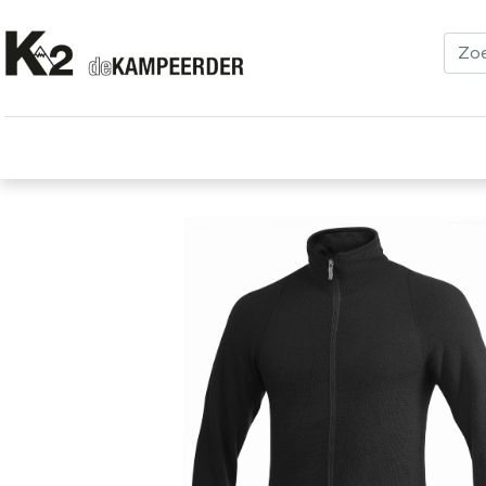
Kleding
Schoenen
Klimmen
Tenten
Uitrusting