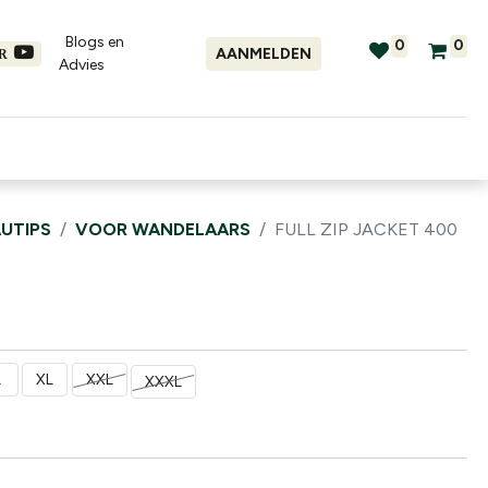
Blogs en
0
0
AANMELDEN
ER
Advies​
tellingen
Verhuur
Promo's
UTIPS
VOOR WANDELAARS
FULL ZIP JACKET 400
L
XL
XXL
XXXL