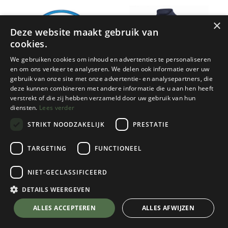
×
Deze website maakt gebruik van
cookies.
We gebruiken cookies om inhoud en advertenties te personaliseren
en om ons verkeer te analyseren. We delen ook informatie over uw
gebruik van onze site met onze advertentie- en analysepartners, die
deze kunnen combineren met andere informatie die u aan hen heeft
Onze keuze
Camelbak
Woolpower
verstrekt of die zij hebben verzameld door uw gebruik van hun
diensten.
Lees verder
CRUX 2L RESERVOIR 70
ZIP TURTLENECK 200
STRIKT NOODZAKELIJK
PRESTATIE
1 color(s) available
4 color(s) available
€
42,95
€
134,95
TARGETING
FUNCTIONEEL
NIET-GECLASSIFICEERD
DETAILS WEERGEVEN
ALLES ACCEPTEREN
ALLES AFWIJZEN