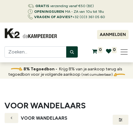
GRATIS
verzending vanaf €50 (BE)
OPENINGSUREN
MA - ZA van 10u tot 18u
VRAGEN OF ADVIES?
+32 (0)3 361 05 60
AANMELDEN
0
0
8% Tegoedbon -
Krijg 8% van je aankoop terug als
tegoedbon voor je volgende aankoop
(niet cumuleerbaar)
VOOR WANDELAARS
VOOR WANDELAARS