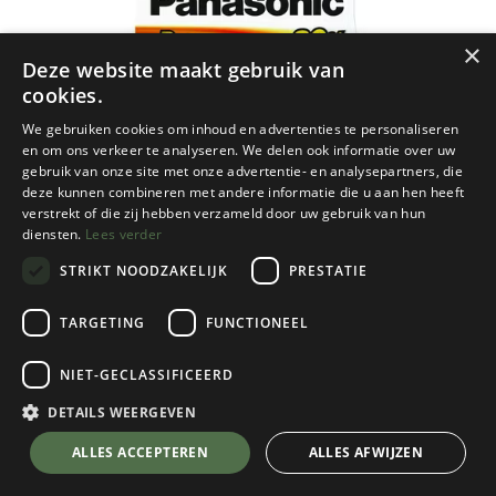
×
Deze website maakt gebruik van
cookies.
We gebruiken cookies om inhoud en advertenties te personaliseren
en om ons verkeer te analyseren. We delen ook informatie over uw
gebruik van onze site met onze advertentie- en analysepartners, die
deze kunnen combineren met andere informatie die u aan hen heeft
verstrekt of die zij hebben verzameld door uw gebruik van hun
diensten.
Lees verder
STRIKT NOODZAKELIJK
PRESTATIE
TARGETING
FUNCTIONEEL
NIET-GECLASSIFICEERD
Panasonic
DETAILS WEERGEVEN
Alkaline Pro Power Batterij AA - 1.5V - 4
💬 Stel je vraag over dit product via WhatsApp
ALLES ACCEPTEREN
ALLES AFWIJZEN
stuks