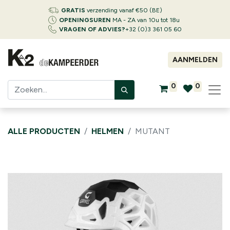
GRATIS
verzending vanaf €50 (BE)
OPENINGSUREN
MA - ZA van 10u tot 18u
VRAGEN OF ADVIES?
+32 (0)3 361 05 60
AANMELDEN
0
0
ALLE PRODUCTEN
HELMEN
MUTANT