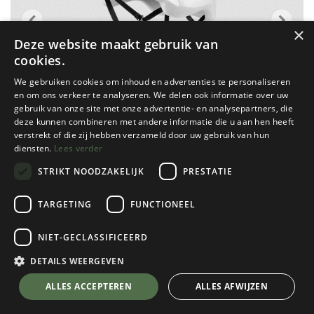
×
Deze website maakt gebruik van
cookies.
We gebruiken cookies om inhoud en advertenties te personaliseren
en om ons verkeer te analyseren. We delen ook informatie over uw
gebruik van onze site met onze advertentie- en analysepartners, die
deze kunnen combineren met andere informatie die u aan hen heeft
verstrekt of die zij hebben verzameld door uw gebruik van hun
diensten.
Lees verder
STRIKT NOODZAKELIJK
PRESTATIE
TARGETING
FUNCTIONEEL
Grivel
NIET-GECLASSIFICEERD
Mutant
White/Black
DETAILS WEERGEVEN
Kies een maat
💬 Stel je vraag over dit product via WhatsApp
ALLES ACCEPTEREN
ALLES AFWIJZEN