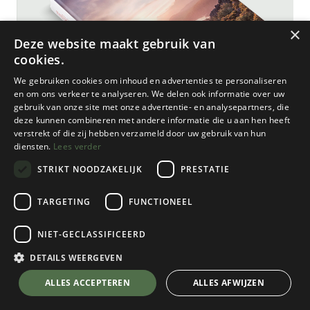
×
Deze website maakt gebruik van
cookies.
We gebruiken cookies om inhoud en advertenties te personaliseren
en om ons verkeer te analyseren. We delen ook informatie over uw
gebruik van onze site met onze advertentie- en analysepartners, die
deze kunnen combineren met andere informatie die u aan hen heeft
verstrekt of die zij hebben verzameld door uw gebruik van hun
diensten.
Lees verder
STRIKT NOODZAKELIJK
PRESTATIE
TARGETING
FUNCTIONEEL
NIET-GECLASSIFICEERD
Gestalten
Mediterranean wanderlust
DETAILS WEERGEVEN
€
44,95
💬 Stel je vraag over dit product via WhatsApp
ALLES ACCEPTEREN
ALLES AFWIJZEN