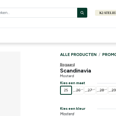
K2 ATELI
Fiets
Bibliotheek
Merken
Cadeautips
Hers
ALLE PRODUCTEN
PROMO
Bisgaard
Scandinavia
Mosterd
Kies een maat
25
26
27
28
2
Kies een kleur
Mosterd