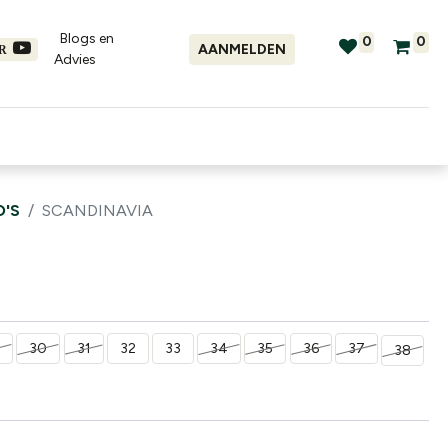
Blogs en
0
0
AANMELDEN
ER
Advies​
tellingen
Verhuur
Promo's
'S
SCANDINAVIA
9
30
31
32
33
34
35
36
37
38