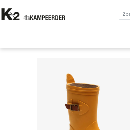
Kleding
Schoenen
Klimmen
Tenten
Uitrusting