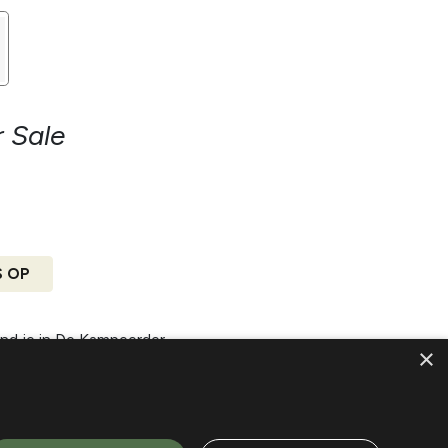
r Sale
S OP
nd je in
De Kampeerder
×