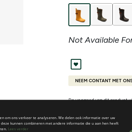
Not Available Fo
NEEM CONTANT MET ON
De voorraad van dit product vi
en om ons verkeer te analyseren. We delen ook informatie over uw
ie deze kunnen combineren met andere informatie die u aan hen heeft
sten.
Lees verder