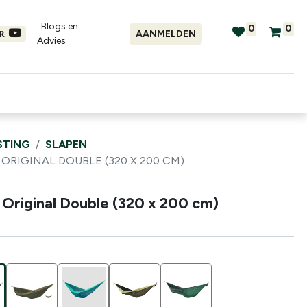
Blogs en
0
0
AANMELDEN
ER
Advies​
tellingen
Verhuur
Promo's
STING
SLAPEN
RIGINAL DOUBLE (320 X 200 CM)
Original Double (320 x 200 cm)