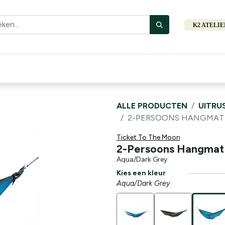
K2 ATELI
Fiets
Bibliotheek
Merken
Cadeautips
Hers
ALLE PRODUCTEN
UITRU
2-PERSOONS HANGMAT O
Ticket To The Moon
2-Persoons Hangmat 
Aqua/Dark Grey
Kies een kleur
Aqua/Dark Grey