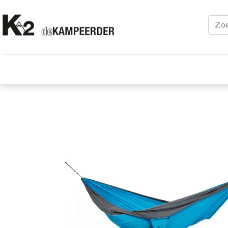
Kleding
Schoenen
Klimmen
Tenten
Uitrusting