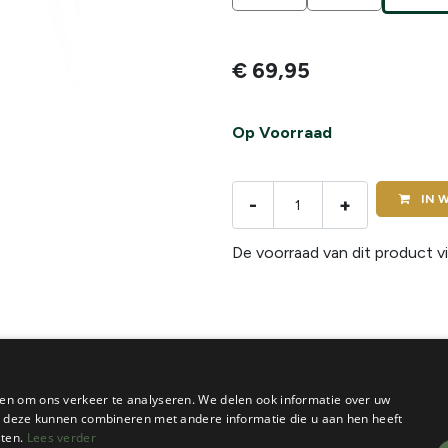
€
69,95
Op Voorraad
IN
W
-
+
De voorraad van dit product vi
en om ons verkeer te analyseren. We delen ook informatie over uw
ie deze kunnen combineren met andere informatie die u aan hen heeft
sten.
Lees verder