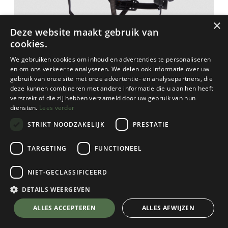
×
Deze website maakt gebruik van
cookies.
We gebruiken cookies om inhoud en advertenties te personaliseren
en om ons verkeer te analyseren. We delen ook informatie over uw
gebruik van onze site met onze advertentie- en analysepartners, die
deze kunnen combineren met andere informatie die u aan hen heeft
verstrekt of die zij hebben verzameld door uw gebruik van hun
diensten.
Lees verder
STRIKT NOODZAKELIJK
PRESTATIE
TARGETING
FUNCTIONEEL
Black Diamond
Vision Helmet
NIET-GECLASSIFICEERD
Storm Blue
DETAILS WEERGEVEN
Kies een maat
💬 Stel je vraag over dit product via WhatsApp
ALLES ACCEPTEREN
ALLES AFWIJZEN
Kies een kleur
Storm Blue