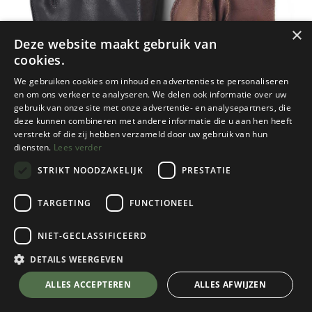
×
Deze website maakt gebruik van
cookies.
We gebruiken cookies om inhoud en advertenties te personaliseren
en om ons verkeer te analyseren. We delen ook informatie over uw
gebruik van onze site met onze advertentie- en analysepartners, die
deze kunnen combineren met andere informatie die u aan hen heeft
verstrekt of die zij hebben verzameld door uw gebruik van hun
diensten.
Lees verder
STRIKT NOODZAKELIJK
PRESTATIE
TARGETING
FUNCTIONEEL
Hestra
NIET-GECLASSIFICEERD
Wakayama - 5 finger
Navy/Brown
DETAILS WEERGEVEN
Kies een maat
💬 Stel je vraag over dit product via WhatsApp
ALLES ACCEPTEREN
ALLES AFWIJZEN