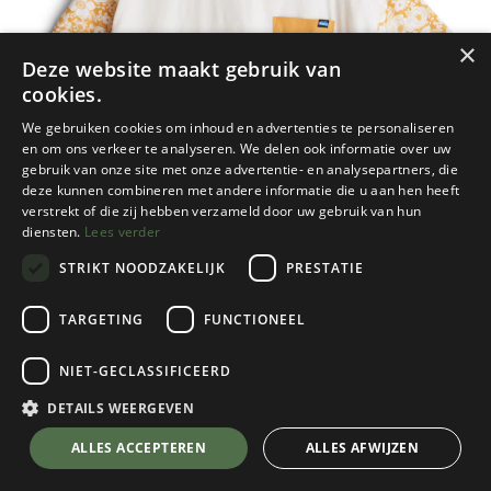
×
Deze website maakt gebruik van
cookies.
We gebruiken cookies om inhoud en advertenties te personaliseren
en om ons verkeer te analyseren. We delen ook informatie over uw
gebruik van onze site met onze advertentie- en analysepartners, die
deze kunnen combineren met andere informatie die u aan hen heeft
verstrekt of die zij hebben verzameld door uw gebruik van hun
diensten.
Lees verder
STRIKT NOODZAKELIJK
PRESTATIE
TARGETING
FUNCTIONEEL
NIET-GECLASSIFICEERD
Kavu
Women's Bondi
DETAILS WEERGEVEN
Gold Bloom
💬 Stel je vraag over dit product via WhatsApp
ALLES ACCEPTEREN
ALLES AFWIJZEN
Kies een maat