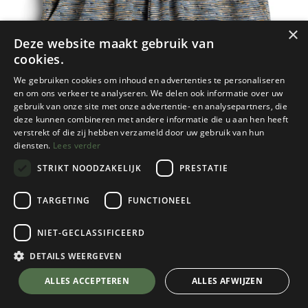
×
Deze website maakt gebruik van
cookies.
We gebruiken cookies om inhoud en advertenties te personaliseren
en om ons verkeer te analyseren. We delen ook informatie over uw
gebruik van onze site met onze advertentie- en analysepartners, die
deze kunnen combineren met andere informatie die u aan hen heeft
verstrekt of die zij hebben verzameld door uw gebruik van hun
diensten.
Lees verder
STRIKT NOODZAKELIJK
PRESTATIE
TARGETING
FUNCTIONEEL
NIET-GECLASSIFICEERD
Kavu
Women's Coast Haven Shorts
DETAILS WEERGEVEN
Layer Line Up
💬 Stel je vraag over dit product via WhatsApp
ALLES ACCEPTEREN
ALLES AFWIJZEN
Kies een maat