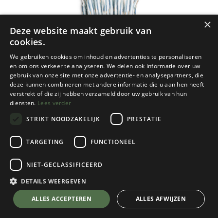
×
Deze website maakt gebruik van
cookies.
We gebruiken cookies om inhoud en advertenties te personaliseren
en om ons verkeer te analyseren. We delen ook informatie over uw
gebruik van onze site met onze advertentie- en analysepartners, die
deze kunnen combineren met andere informatie die u aan hen heeft
verstrekt of die zij hebben verzameld door uw gebruik van hun
diensten.
Lees verder
STRIKT NOODZAKELIJK
PRESTATIE
TARGETING
FUNCTIONEEL
NIET-GECLASSIFICEERD
Kavu
Women's Ensenada
DETAILS WEERGEVEN
Cool Current
💬 Stel je vraag over dit product via WhatsApp
ALLES ACCEPTEREN
ALLES AFWIJZEN
Kies een maat