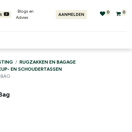
Blogs en
0
0
AANMELDEN
ER
Advies​
tellingen
Verhuur
Promo's
STING
RUGZAKKEN EN BAGAGE
EUP- EN SCHOUDERTASSEN
 BAG
 Bag