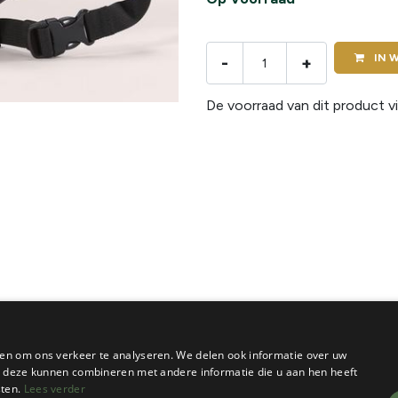
IN
W
-
+
De voorraad van dit product vi
en om ons verkeer te analyseren. We delen ook informatie over uw
ie deze kunnen combineren met andere informatie die u aan hen heeft
sten.
Lees verder