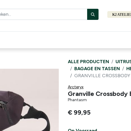
K2 ATELI
Fiets
Bibliotheek
Merken
Cadeautips
Hers
ALLE PRODUCTEN
UITRU
BAGAGE EN TASSEN
H
GRANVILLE CROSSBODY
Arcteryx
Granville Crossbody
Phantasm
€
99,95
Op Voorraad