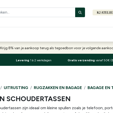
K2 ATELI
Fiets
Bibliotheek
Merken
Cadeautips
Hers
-
Krijg 8% van je aankoop terug als tegoedbon voor je volgende aank
Levering
1 à 2 werkdagen
Gratis verzending
vanaf 50€ (
UITRUSTING
RUGZAKKEN EN BAGAGE
BAGAGE EN 
EN SCHOUDERTASSEN
dertassen zijn ideaal om kleine spullen zoals je telefoon, port