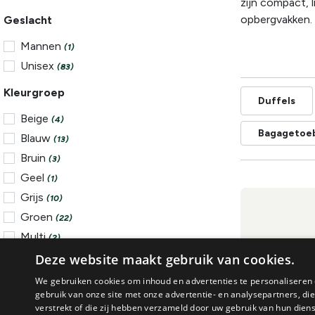
zijn compact, 
opbergvakken.
Geslacht
Mannen
(1)
Unisex
(83)
Kleurgroep
Duffels
Beige
(4)
Bagagetoe
Blauw
(13)
Bruin
(3)
Geel
(1)
Grijs
(10)
Groen
(22)
Multi
(2)
Deze website maakt gebruik van cookies.
SHOW MORE
We gebruiken cookies om inhoud en advertenties te personaliseren 
Merk
gebruik van onze site met onze advertentie- en analysepartners, d
verstrekt of die zij hebben verzameld door uw gebruik van hun dien
Arcteryx
(7)