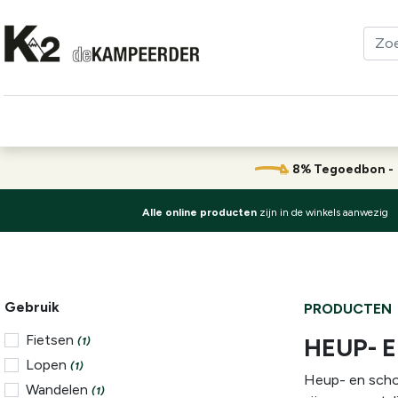
Kleding
Schoenen
Klimmen
Tenten
Uitrusting
8% Tegoedbon 
Alle online producten
zijn in de winkels aanwezig
Gebruik
PRODUCTEN
Fietsen
HEUP- 
(1)
Lopen
(1)
Heup- en schou
Wandelen
(1)