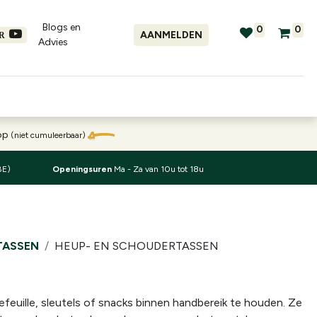
Blogs en
0
0
AANMELDEN
ER
Advies​
tellingen
Verhuur
Promo's
oop
(niet cumuleerbaar)
BE)
Openingsuren
Ma - Za van 10u tot 18u
TASSEN
HEUP- EN SCHOUDERTASSEN
efeuille, sleutels of snacks binnen handbereik te houden. Ze