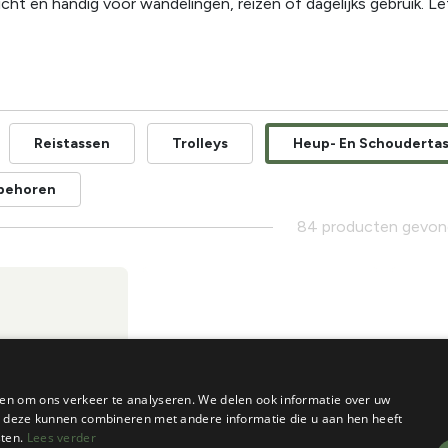
licht en handig voor wandelingen, reizen of dagelijks gebruik. 
Reistassen
Trolleys
Heup- En Schouderta
behoren
84 producten gevo
en om ons verkeer te analyseren. We delen ook informatie over uw
ie deze kunnen combineren met andere informatie die u aan hen heeft
sten.
Lees verder