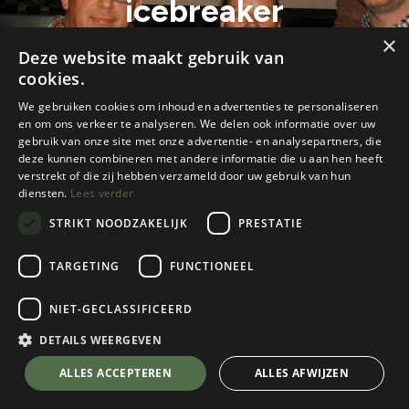
icebreaker
×
30 jaar K2 x Icebreaker
Deze website maakt gebruik van
cookies.
We gebruiken cookies om inhoud en advertenties te personaliseren
en om ons verkeer te analyseren. We delen ook informatie over uw
gebruik van onze site met onze advertentie- en analysepartners, die
deze kunnen combineren met andere informatie die u aan hen heeft
verstrekt of die zij hebben verzameld door uw gebruik van hun
diensten.
Lees verder
STRIKT NOODZAKELIJK
PRESTATIE
TARGETING
FUNCTIONEEL
Alle blogs
Reisverslagen & inspiratie
Gouden K2 Award voor icebreaker
NIET-GECLASSIFICEERD
DETAILS WEERGEVEN
Al dertig jaar pioniert
met
ALLES ACCEPTEREN
ALLES AFWIJZEN
icebreaker
natuurlijke performance. Ter gelegenheid