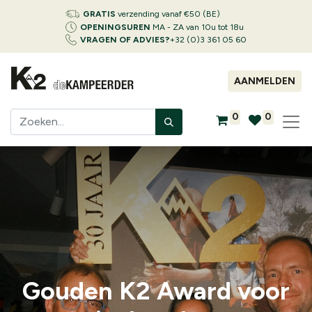
GRATIS
verzending vanaf €50 (BE)
OPENINGSUREN
MA - ZA van 10u tot 18u
VRAGEN OF ADVIES?
+32 (0)3 361 05 60
AANMELDEN
0
0
Gouden K2 Award voor