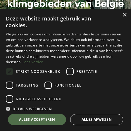
klimgebieden van België
×
Volgens team K2
Deze website maakt gebruik van
cookies.
We gebruiken cookies om inhoud en advertenties te personaliseren
en om ons verkeer te analyseren. We delen ook informatie over uw
gebruik van onze site met onze advertentie- en analysepartners, die
deze kunnen combineren met andere informatie die u aan hen heeft
verstrekt of die zij hebben verzameld door uw gebruik van hun
diensten.
Lees verder
STRIKT NOODZAKELIJK
PRESTATIE
TARGETING
FUNCTIONEEL
Alle blogs
Reisverslagen & inspiratie
De vijf beste klimgebieden van België
NIET-GECLASSIFICEERD
DETAILS WEERGEVEN
België mag dan een klein land zijn, toch hebben we
een gevarie
erd aanbod aan klimgebieden voor zowel
ALLES ACCEPTEREN
ALLES AFWIJZEN
beginners als ervaren klimmers! Van indrukwekkende
kalkstenen wanden
tot pittoreske uitzichten, ons landje