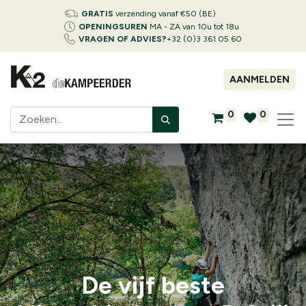
GRATIS
verzending vanaf €50 (BE)
OPENINGSUREN
MA - ZA van 10u tot 18u
VRAGEN OF ADVIES?
+32 (0)3 361 05 60
AANMELDEN
0
0
De vijf beste