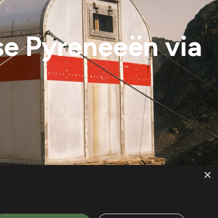
se Pyreneeën via
×