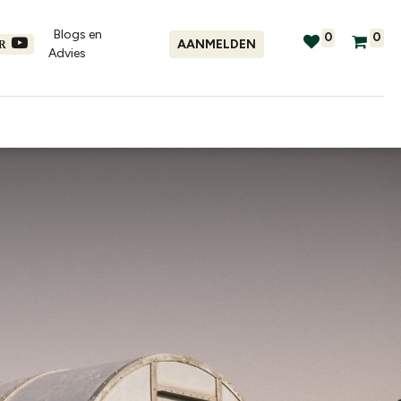
Blogs en
0
0
AANMELDEN
ER
Advies​
tellingen
Verhuur
Promo's