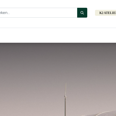
K2 ATELI
Fiets
Bibliotheek
Merken
Cadeautips
Hers