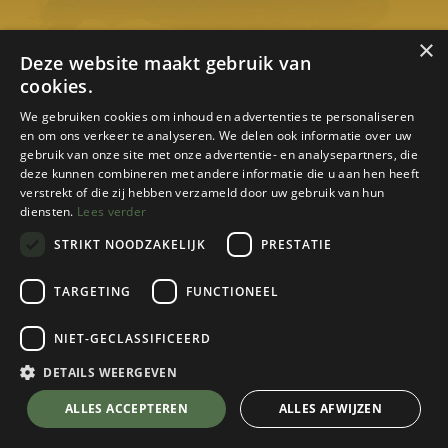
×
Deze website maakt gebruik van
cookies.
We gebruiken cookies om inhoud en advertenties te personaliseren
en om ons verkeer te analyseren. We delen ook informatie over uw
gebruik van onze site met onze advertentie- en analysepartners, die
deze kunnen combineren met andere informatie die u aan hen heeft
Kirgistan Avonturistan!
verstrekt of die zij hebben verzameld door uw gebruik van hun
diensten.
Lees verder
Met Mount Coach 8 op expeditie naar Kirgizië
STRIKT NOODZAKELIJK
PRESTATIE
TARGETING
FUNCTIONEEL
NIET-GECLASSIFICEERD
DETAILS WEERGEVEN
ALLES ACCEPTEREN
ALLES AFWIJZEN