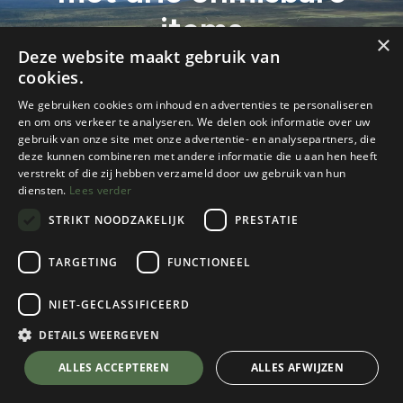
items
×
Deze website maakt gebruik van
“Slecht weer bestaat niet, alleen slechte kledij!”
cookies.
We gebruiken cookies om inhoud en advertenties te personaliseren
en om ons verkeer te analyseren. We delen ook informatie over uw
gebruik van onze site met onze advertentie- en analysepartners, die
deze kunnen combineren met andere informatie die u aan hen heeft
verstrekt of die zij hebben verzameld door uw gebruik van hun
diensten.
Lees verder
STRIKT NOODZAKELIJK
PRESTATIE
TARGETING
FUNCTIONEEL
Alle blogs
Reisverslagen & inspiratie
Drie weken Scandinavië met drie onmisbare items
NIET-GECLASSIFICEERD
DETAILS WEERGEVEN
Tekst & foto's: Sara Melis
ALLES ACCEPTEREN
ALLES AFWIJZEN
Scandinavië is een prachtige reisbestemming. K2-collega
Sara begeleidde afgelopen zomer een reis voor KrisKras: