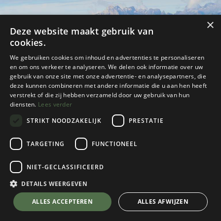
×
Deze website maakt gebruik van
cookies.
We gebruiken cookies om inhoud en advertenties te personaliseren
en om ons verkeer te analyseren. We delen ook informatie over uw
gebruik van onze site met onze advertentie- en analysepartners, die
Van hut naar hut in de
deze kunnen combineren met andere informatie die u aan hen heeft
verstrekt of die zij hebben verzameld door uw gebruik van hun
Dolomieten
diensten.
Lees verder
STRIKT NOODZAKELIJK
PRESTATIE
Een fotoverslag van de Alta Via 1
TARGETING
FUNCTIONEEL
NIET-GECLASSIFICEERD
DETAILS WEERGEVEN
ALLES ACCEPTEREN
ALLES AFWIJZEN