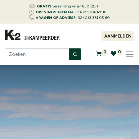
GRATIS
verzending vanaf €50 (BE)
OPENINGSUREN
MA - ZA van 10u tot 18u
VRAGEN OF ADVIES?
+32 (0)3 361 05 60
AANMELDEN
0
0