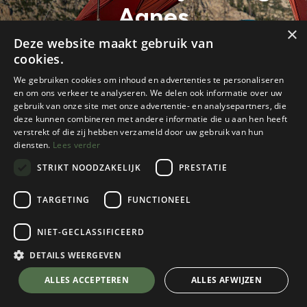
Agnes
×
Deze website maakt gebruik van
cookies.
We gebruiken cookies om inhoud en advertenties te personaliseren
en om ons verkeer te analyseren. We delen ook informatie over uw
gebruik van onze site met onze advertentie- en analysepartners, die
deze kunnen combineren met andere informatie die u aan hen heeft
verstrekt of die zij hebben verzameld door uw gebruik van hun
diensten.
Lees verder
STRIKT NOODZAKELIJK
PRESTATIE
TARGETING
FUNCTIONEEL
Alle blogs
Tenten
Merk in de kijker: Big Agnes
NIET-GECLASSIFICEERD
DETAILS WEERGEVEN
ALLES ACCEPTEREN
ALLES AFWIJZEN