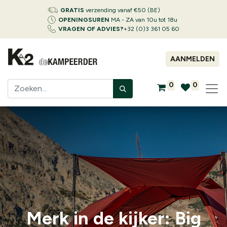
GRATIS
verzending vanaf €50 (BE)
OPENINGSUREN
MA - ZA van 10u tot 18u
VRAGEN OF ADVIES?
+32 (0)3 361 05 60
AANMELDEN
0
0
Merk in de kijker: Big