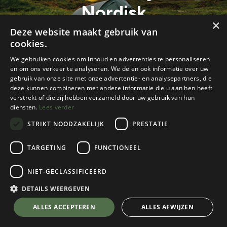
Nordisk
×
Deze website maakt gebruik van
cookies.
We gebruiken cookies om inhoud en advertenties te personaliseren
en om ons verkeer te analyseren. We delen ook informatie over uw
gebruik van onze site met onze advertentie- en analysepartners, die
deze kunnen combineren met andere informatie die u aan hen heeft
verstrekt of die zij hebben verzameld door uw gebruik van hun
diensten.
Lees verder
STRIKT NOODZAKELIJK
PRESTATIE
TARGETING
FUNCTIONEEL
Alle blogs
Tenten
Merk in de kijker: Nordisk
NIET-GECLASSIFICEERD
DETAILS WEERGEVEN
Een merk dat sinds zijn introductie in onze
ALLES ACCEPTEREN
ALLES AFWIJZEN