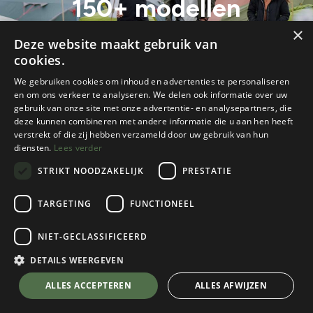
150+ modellen
×
En vind je ideale tent!
Deze website maakt gebruik van
cookies.
We gebruiken cookies om inhoud en advertenties te personaliseren
en om ons verkeer te analyseren. We delen ook informatie over uw
gebruik van onze site met onze advertentie- en analysepartners, die
deze kunnen combineren met andere informatie die u aan hen heeft
verstrekt of die zij hebben verzameld door uw gebruik van hun
diensten.
Lees verder
STRIKT NOODZAKELIJK
PRESTATIE
TARGETING
FUNCTIONEEL
Alle blogs
Tenten
Tentenshow: vergelijk 150+ modellen
NIET-GECLASSIFICEERD
DETAILS WEERGEVEN
Tekst: Maya Toebat & Arne Monstrey
ALLES ACCEPTEREN
ALLES AFWIJZEN
De lente hangt in de lucht en het avontuur roept! Voor
wie droomt van comfortabele nachten onder de sterren is