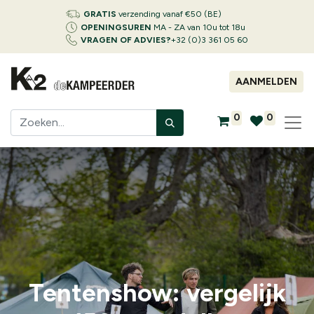
GRATIS
verzending vanaf €50 (BE)
OPENINGSUREN
MA - ZA van 10u tot 18u
VRAGEN OF ADVIES?
+32 (0)3 361 05 60
AANMELDEN
0
0
Tentenshow: vergelijk