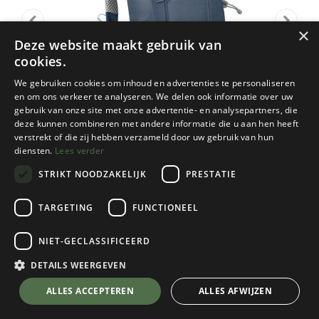
×
Deze website maakt gebruik van
cookies.
We gebruiken cookies om inhoud en advertenties te personaliseren
en om ons verkeer te analyseren. We delen ook informatie over uw
gebruik van onze site met onze advertentie- en analysepartners, die
deze kunnen combineren met andere informatie die u aan hen heeft
verstrekt of die zij hebben verzameld door uw gebruik van hun
diensten.
Lees verder
STRIKT NOODZAKELIJK
PRESTATIE
TARGETING
FUNCTIONEEL
Osprey
NIET-GECLASSIFICEERD
Sirrus 26 Dames
Muted Space Blue
DETAILS WEERGEVEN
Kies een kleur
💬 Stel je vraag over dit product via WhatsApp
ALLES ACCEPTEREN
ALLES AFWIJZEN
Muted Space Blue