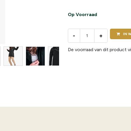
Op Voorraad
IN
W
-
+
De voorraad van dit product vi