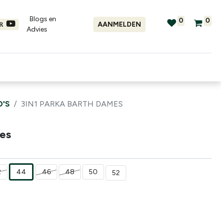
Blogs en
0
0
AANMELDEN
ER
Advies​
tellingen
Verhuur
Promo's
'S
3IN1 PARKA BARTH DAMES
es
2
44
46
48
50
52