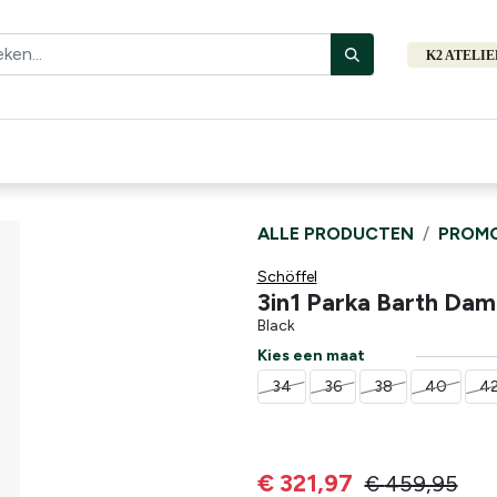
K2 ATELI
Fiets
Bibliotheek
Merken
Cadeautips
Hers
ALLE PRODUCTEN
PROMO
Schöffel
3in1 Parka Barth Dam
Black
Kies een maat
34
36
38
40
4
€
321,97
€
459,95