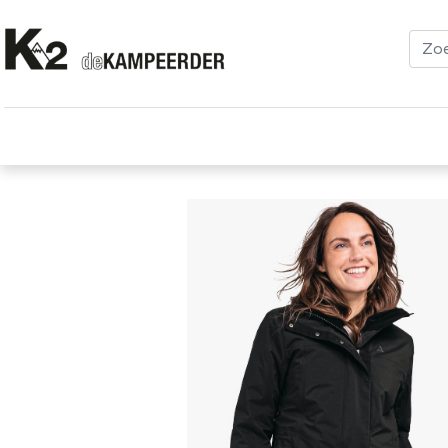
Kleding
Schoenen
Klimmen
Tenten
Uitrusting