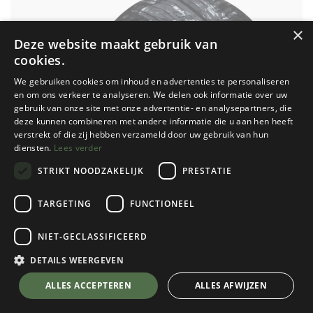
×
Deze website maakt gebruik van
cookies.
We gebruiken cookies om inhoud en advertenties te personaliseren
en om ons verkeer te analyseren. We delen ook informatie over uw
gebruik van onze site met onze advertentie- en analysepartners, die
deze kunnen combineren met andere informatie die u aan hen heeft
verstrekt of die zij hebben verzameld door uw gebruik van hun
diensten.
Lees verder
STRIKT NOODZAKELIJK
PRESTATIE
TARGETING
FUNCTIONEEL
NIET-GECLASSIFICEERD
Buff
5 Panel Go Cap
DETAILS WEERGEVEN
Gline Black
💬 Stel je vraag over dit product via WhatsApp
ALLES ACCEPTEREN
ALLES AFWIJZEN
Kies een maat