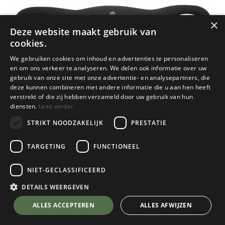
×
Deze website maakt gebruik van
cookies.
We gebruiken cookies om inhoud en advertenties te personaliseren
en om ons verkeer te analyseren. We delen ook informatie over uw
gebruik van onze site met onze advertentie- en analysepartners, die
deze kunnen combineren met andere informatie die u aan hen heeft
verstrekt of die zij hebben verzameld door uw gebruik van hun
diensten.
Lees verder
STRIKT NOODZAKELIJK
PRESTATIE
TARGETING
FUNCTIONEEL
Moon
NIET-GECLASSIFICEERD
Moon Fingerboard
Black
DETAILS WEERGEVEN
Kies een kleur
💬 Stel je vraag over dit product via WhatsApp
ALLES ACCEPTEREN
ALLES AFWIJZEN
Black