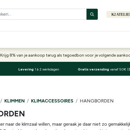
K2 ATELI
Fiets
Bibliotheek
Merken
Cadeautips
Hers
-
Krijg 8% van je aankoop terug als tegoedbon voor je volgende aank
Levering
1 à 2 werkdagen
Gratis verzending
vanaf 50€ (
KLIMMEN
KLIMACCESSOIRES
HANGBORDEN
ORDEN
er naar de klimzaal willen, maar geraak je daar niet zo gemakkeli