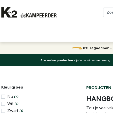
Kleding
Schoenen
Klimmen
Tenten
Uitrusting
8% Tegoedbon 
Alle online producten
zijn in de winkels aanwezig
Kleurgroep
PRODUCTEN
No
HANGB
(7)
Wit
(1)
Zou je veel vak
Zwart
(1)