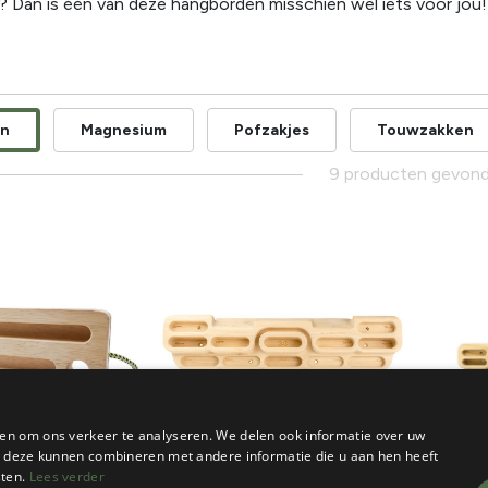
 Dan is één van deze hangborden misschien wel iets voor jou!
en
Magnesium
Pofzakjes
Touwzakken
9 producten gevon
en om ons verkeer te analyseren. We delen ook informatie over uw
ie deze kunnen combineren met andere informatie die u aan hen heeft
sten.
Lees verder