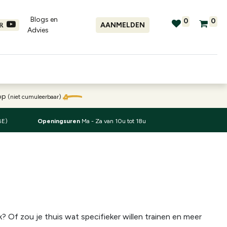
Blogs en
0
0
AANMELDEN
ER
Advies​
tellingen
Verhuur
Promo's
oop
(niet cumuleerbaar)
BE)
Openingsuren
Ma - Za van 10u tot 18u
jk? Of zou je thuis wat specifieker willen trainen en meer