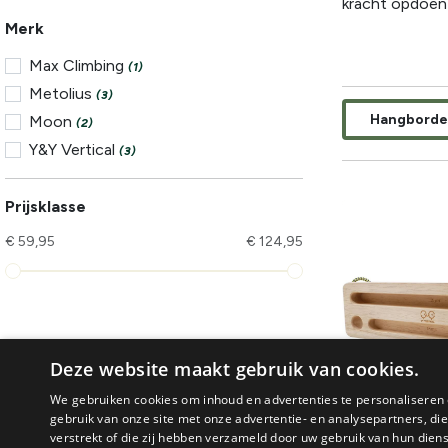
kracht opdoen?
Merk
Max Climbing
(1)
Metolius
(3)
Hangbord
Moon
(2)
Y&Y Vertical
(3)
Prijsklasse
€ 59,95
€ 124,95
Deze website maakt gebruik van cookies.
We gebruiken cookies om inhoud en advertenties te personaliseren 
gebruik van onze site met onze advertentie- en analysepartners, d
verstrekt of die zij hebben verzameld door uw gebruik van hun dien