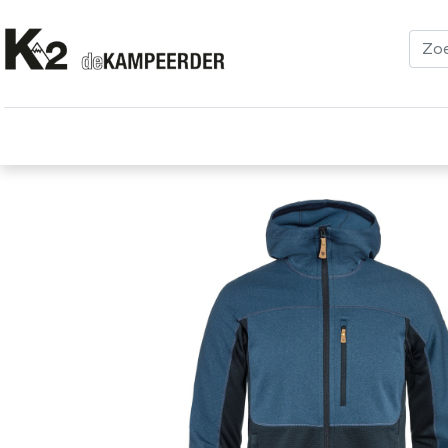
Kleding
Schoenen
Klimmen
Tenten
Uitrusting