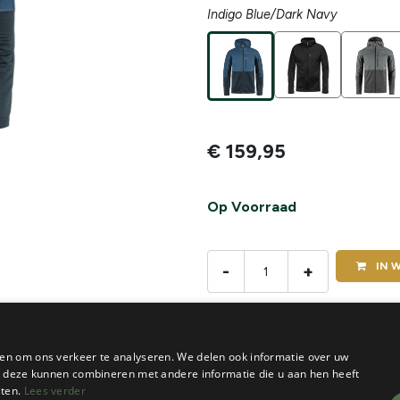
Indigo Blue/Dark Navy
€
159,95
Op Voorraad
IN
W
-
+
De voorraad van dit product vi
en om ons verkeer te analyseren. We delen ook informatie over uw
ie deze kunnen combineren met andere informatie die u aan hen heeft
sten.
Lees verder