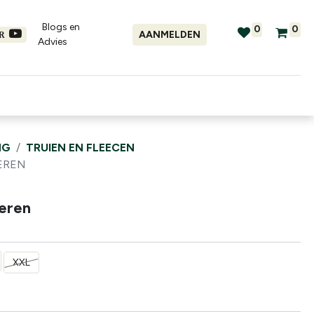
Blogs en
0
0
AANMELDEN
ER
Advies​
tellingen
Verhuur
Promo's
NG
TRUIEN EN FLEECEN
EREN
Heren
XXL