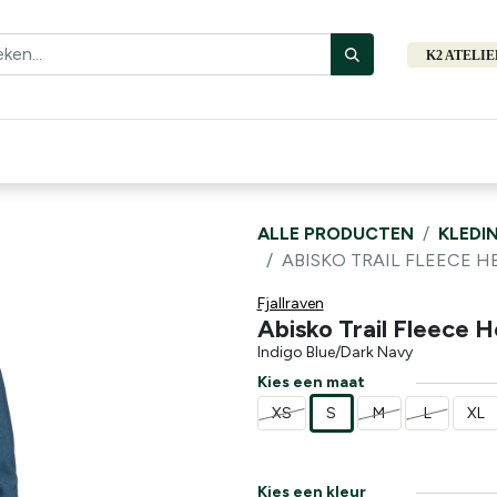
K2 ATELI
Fiets
Bibliotheek
Merken
Cadeautips
Hers
ALLE PRODUCTEN
KLEDI
ABISKO TRAIL FLEECE H
Fjallraven
Abisko Trail Fleece 
Indigo Blue/Dark Navy
Kies een maat
XS
S
M
L
XL
Kies een kleur