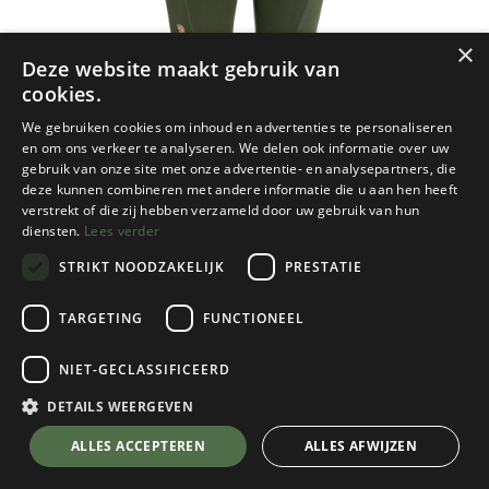
×
Deze website maakt gebruik van
cookies.
We gebruiken cookies om inhoud en advertenties te personaliseren
en om ons verkeer te analyseren. We delen ook informatie over uw
gebruik van onze site met onze advertentie- en analysepartners, die
deze kunnen combineren met andere informatie die u aan hen heeft
verstrekt of die zij hebben verzameld door uw gebruik van hun
diensten.
Lees verder
STRIKT NOODZAKELIJK
PRESTATIE
TARGETING
FUNCTIONEEL
NIET-GECLASSIFICEERD
Fjallraven
Abisko Trekking Tights Pro Dames
DETAILS WEERGEVEN
Deep Forest/Iron Grey
💬 Stel je vraag over dit product via WhatsApp
ALLES ACCEPTEREN
ALLES AFWIJZEN
Kies een maat